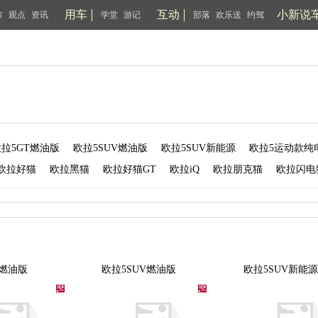
用车
互动
小新说
市
观点
资讯
学堂
游记
部落
欢乐送
约驾
拉5GT燃油版
欧拉5SUV燃油版
欧拉5SUV新能源
欧拉5运动款纯
欧拉好猫
欧拉黑猫
欧拉好猫GT
欧拉iQ
欧拉朋克猫
欧拉闪电
T燃油版
欧拉5SUV燃油版
欧拉5SUV新能源