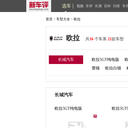
选车
视频
车评
长测
百科
问答
车
首页
>
车型大全
>
欧拉
欧拉
共
16
个车系
21
款车型
长城汽车
欧拉5GT纯电版
欧
蕾猫
欧拉白猫
长城汽车
欧拉5GT纯电版
欧拉5G