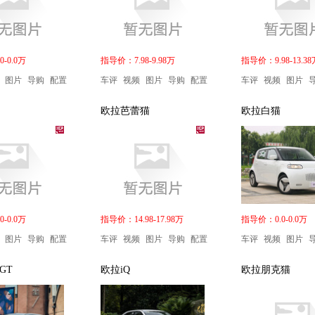
-0.0万
指导价：7.98-9.98万
指导价：9.98-13.38
图片
导购
配置
车评
视频
图片
导购
配置
车评
视频
图片
欧拉芭蕾猫
欧拉白猫
-0.0万
指导价：14.98-17.98万
指导价：0.0-0.0万
图片
导购
配置
车评
视频
图片
导购
配置
车评
视频
图片
GT
欧拉iQ
欧拉朋克猫