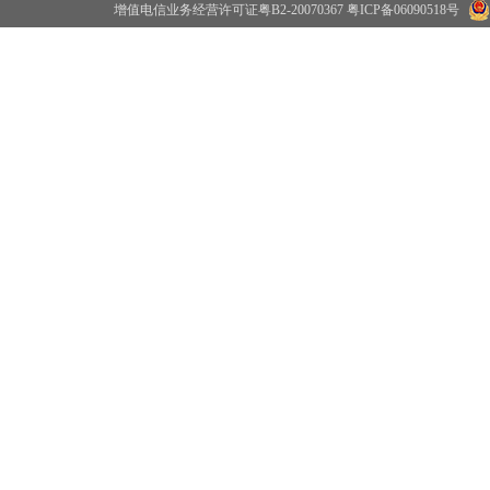
增值电信业务经营许可证粤B2-20070367
粤ICP备06090518号