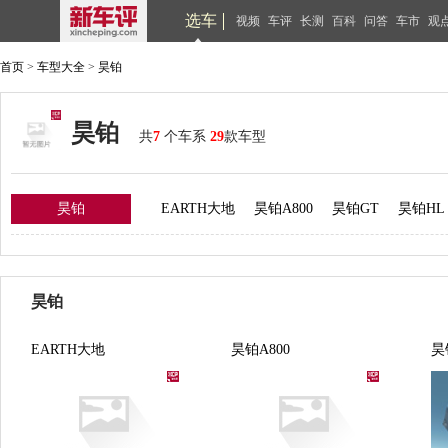
选车
视频
车评
长测
百科
问答
车市
观
首页
>
车型大全
>
昊铂
昊铂
共
7
个车系
29
款车型
昊铂
EARTH大地
昊铂A800
昊铂GT
昊铂HL
昊铂
EARTH大地
昊铂A800
昊