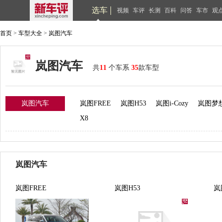
选车
视频
车评
长测
百科
问答
车市
观
首页
>
车型大全
>
岚图汽车
岚图汽车
共
11
个车系
35
款车型
岚图汽车
岚图FREE
岚图H53
岚图i-Cozy
岚图梦
X8
岚图汽车
岚图FREE
岚图H53
岚图