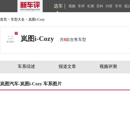
选车
视频
车评
长测
百科
问答
车市
观
首页
>
车型大全
>
岚图i-Cozy
岚图i-Cozy
共
0
款在售车型
车系综述
报道文章
视频评测
岚图汽车-岚图i-Cozy 车系图片