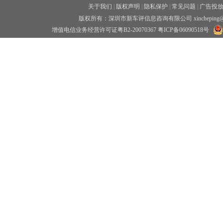
关于我们
|
版权声明
|
隐私保护
|
常见问题
|
广告投
版权所有：深圳市新车评信息咨询有限公司 xincheping
增值电信业务经营许可证粤B2-20070367
粤ICP备06090518号