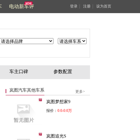
车
电动新车评
｜
｜
登录
注册
设为首页
车主口碑
参数配置
岚图汽车其他车系
更多>
岚图梦想家9
报价：
0.0-0.0万
岚图追光S