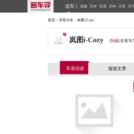
选车
视频
车评
长测
百科
问答
车
首页
>
车型大全
>
岚图i-Cozy
岚图i-Cozy
共
0
款在售车
车系综述
报道文章