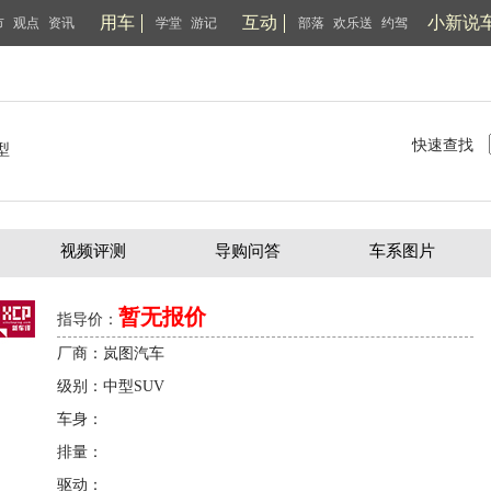
用车
互动
小新说
市
观点
资讯
学堂
游记
部落
欢乐送
约驾
快速查找
型
视频评测
导购问答
车系图片
暂无报价
指导价：
厂商：岚图汽车
级别：中型SUV
车身：
排量：
驱动：