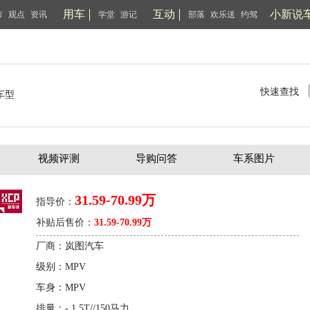
用车
互动
小新说
市
观点
资讯
学堂
游记
部落
欢乐送
约驾
快速查找
车型
视频评测
导购问答
车系图片
31.59-70.99万
指导价：
补贴后售价：
31.59-70.99万
厂商：岚图汽车
级别：MPV
车身：MPV
排量：- 1.5T//150马力