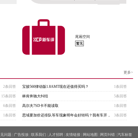
尾厢空间
暂无
更多>
2条回答
宝骏560律动版1.8AMT现在还值得买吗？
1条回答
15条回答
林肯奔驰大纠结
5条回答
6条回答
高尔夫7SD卡不能读取
1条回答
1条回答
思域要加价还排队等车现象明年会好转吗？我有车开，
3条回答
可以等
常见问题
|
广告投放
|
联系我们
|
人才招聘
|
友情链接
|
网站地图
|
网页纠错
|
汽车标签