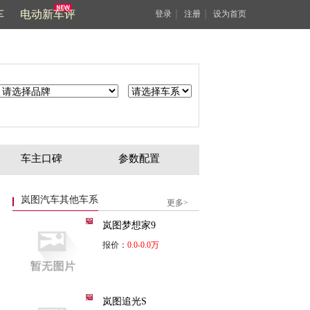
车
电动新车评
｜
｜
登录
注册
设为首页
车主口碑
参数配置
岚图汽车其他车系
更多>
岚图梦想家9
报价：
0.0-0.0万
岚图追光S