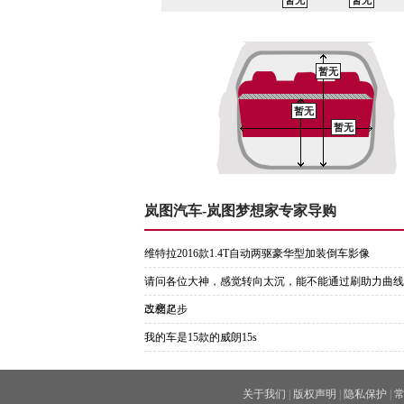
暂无
暂无
暂无
暂无
暂无
岚图汽车-岚图梦想家专家导购
维特拉2016款1.4T自动两驱豪华型加装倒车影像
请问各位大神，感觉转向太沉，能不能通过刷助力曲线
改变？
二档起步
我的车是15款的威朗15s
关于我们
|
版权声明
|
隐私保护
|