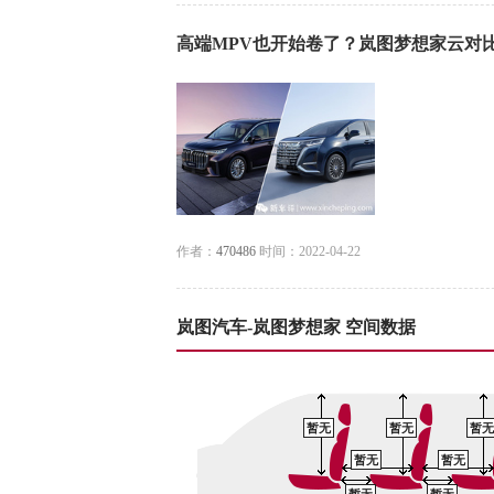
高端MPV也开始卷了？岚图梦想家云对比
作者：
470486
时间：2022-04-22
岚图汽车-岚图梦想家 空间数据
暂无
暂无
暂无
暂无
暂无