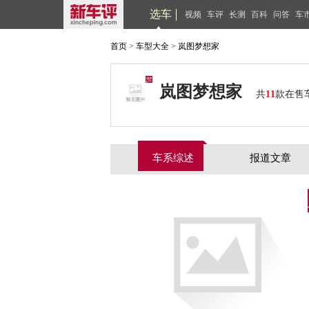
选车
视频
车评
长测
百科
问答
车
首页
>
车型大全
>
岚图梦想家
岚图梦想家
共
11
款在售
车系综述
报道文章