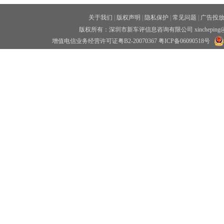
关于我们
|
版权声明
|
隐私保护
|
常见问题
|
广告投
版权所有：深圳市新车评信息咨询有限公司 xincheping
增值电信业务经营许可证粤B2-20070367
粤ICP备06090518号