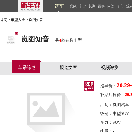
选车
视频
车评
长测
百科
问答
车市
观
首页
>
车型大全
>
岚图知音
岚图知音
共
4
款在售车型
车系综述
报道文章
视频评测
20.29
指导价：
补贴后售价：
20.
厂商：岚图汽车
级别：中型SUV
车身：SUV
排量：-