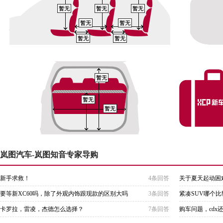
暂无
暂无
暂无
暂无
暂无
暂无
暂无
暂无
暂无
暂无
岚图汽车-岚图知音专家导购
新手求救！
4条回答
关于夏天起动困
要等新XC60吗，除了外观内饰跟现款的区别大吗
3条回答
紧凑SUV哪个
卡罗拉，雷凌，杰德怎么选择？
7条回答
购车问题，cdx还