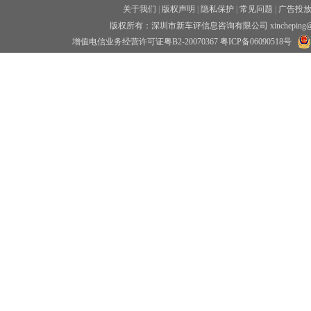
关于我们
|
版权声明
|
隐私保护
|
常见问题
|
广告投
版权所有：深圳市新车评信息咨询有限公司 xincheping
增值电信业务经营许可证粤B2-20070367
粤ICP备06090518号