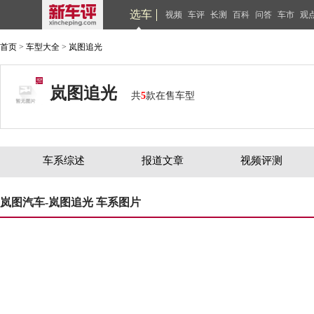
选车
视频
车评
长测
百科
问答
车市
观
首页
>
车型大全
>
岚图追光
岚图追光
共
5
款在售车型
车系综述
报道文章
视频评测
岚图汽车-岚图追光 车系图片