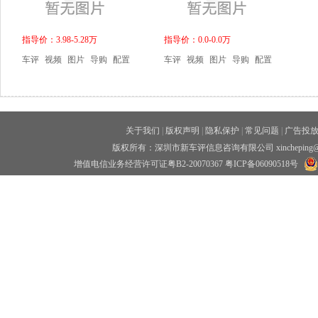
指导价：3.98-5.28万
指导价：0.0-0.0万
车评
视频
图片
导购
配置
车评
视频
图片
导购
配置
关于我们
|
版权声明
|
隐私保护
|
常见问题
|
广告投
版权所有：深圳市新车评信息咨询有限公司 xincheping
增值电信业务经营许可证粤B2-20070367
粤ICP备06090518号