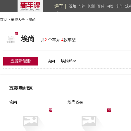
选车
视频
车评
长测
百科
问答
车市
观
首页
>
车型大全
>
埃尚
埃尚
共
2
个车系
4
款车型
五菱新能源
埃尚
埃尚iSee
五菱新能源
埃尚
埃尚iSee