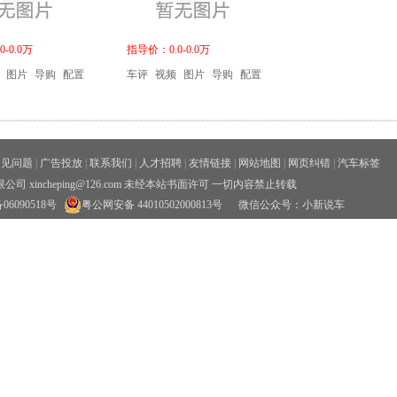
-0.0万
指导价：0.0-0.0万
图片
导购
配置
车评
视频
图片
导购
配置
常见问题
|
广告投放
|
联系我们
|
人才招聘
|
友情链接
|
网站地图
|
网页纠错
|
汽车标签
xincheping@126.com 未经本站书面许可 一切内容禁止转载
06090518号
粤公网安备 44010502000813号
微信公众号：小新说车