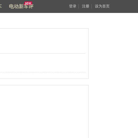
车
电动新车评
｜
｜
登录
注册
设为首页