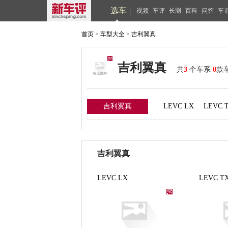
选车
视频
车评
长测
百科
问答
车
首页
>
车型大全
>
吉利翼真
吉利翼真
共
3
个车系
0
款
吉利翼真
LEVC LX
LEVC 
吉利翼真
LEVC LX
LEVC T