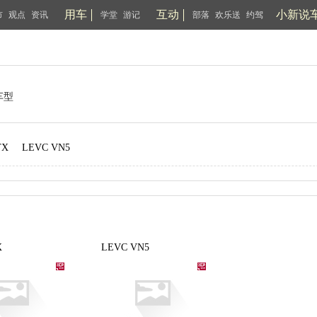
用车
互动
小新说
市
观点
资讯
学堂
游记
部落
欢乐送
约驾
车型
TX
LEVC VN5
X
LEVC VN5