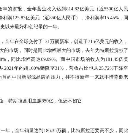
年的财报，全年营业收入达到814.62亿美元（近5500亿人民
润125.83亿美元（近850亿人民币），净利润率15.45%，同
斯拉有史以来最好和创纪录的一年。
全年在全球交付了131万辆新车，创造了715亿美元的收入，
最大的市场，同时是同比增幅最大的市场，去年为特斯拉贡献了
8%，同比增幅高达69.09%。而中国市场的收入为181.45亿美
021年的超100%骤降至31%，营收占比也从25.72%下降至
亚迪为首的中国新能源品牌的压力，挂不得新年一来就不惜背刺老
一年，全年销量达到186.35万辆，比特斯拉还要高不少，同比