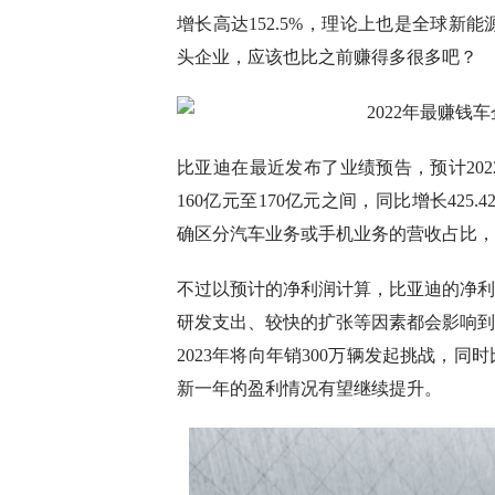
增长高达152.5%，理论上也是全球
头企业，应该也比之前赚得多很多吧？
比亚迪在最近发布了业绩预告，预计202
160亿元至170亿元之间，同比增长425
确区分汽车业务或手机业务的营收占比，
不过以预计的净利润计算，比亚迪的净利
研发支出、较快的扩张等因素都会影响到
2023年将向年销300万辆发起挑战，
新一年的盈利情况有望继续提升。