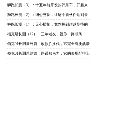
来说说
狮跑长测（3）：十五年前开发的韩系车，开起来
怎么样？
狮跑长测（2）：细心整备，让这个新伙伴达到最
佳状态
狮跑长测（1）：无心插柳，竟然捡到超越期待的
精品车
福克斯长测（12）：三年老友，祝你一路顺风！
领克01长测番外篇：改款胜换代，它完全有挑战豪
华的实力
领克01长测总结篇：路遥知马力，它的表现配得上
高端二字