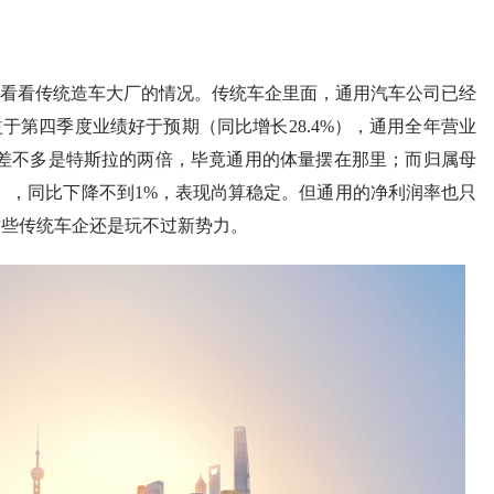
再来看看传统造车大厂的情况。传统车企里面，通用汽车公司已经
益于第四季度业绩好于预期（同比增长28.4%），通用全年营业
币），差不多是特斯拉的两倍，毕竟通用的体量摆在那里；而归属母
币），同比下降不到1%，表现尚算稳定。但通用的净利润率也只
这些传统车企还是玩不过新势力。