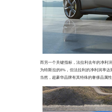
而另一个关键指标，法拉利去年的净利润为
为特斯拉的8%，但法拉利的净利润率达到
当然，超豪华品牌有其特殊的奢侈品属性