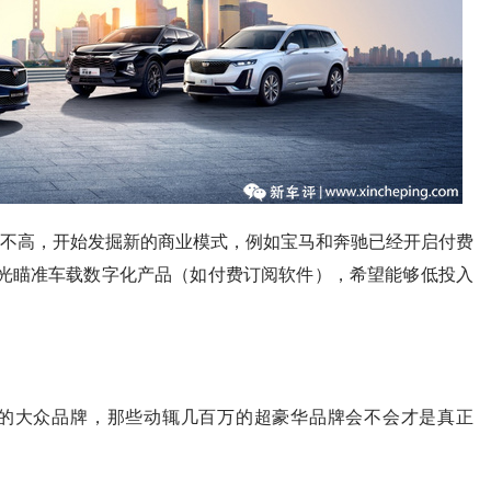
不高，开始发掘新的商业模式，例如宝马和奔驰已经开启付费
s也将目光瞄准车载数字化产品（如付费订阅软件），希望能够低投入
的大众品牌，那些动辄几百万的超豪华品牌会不会才是真正