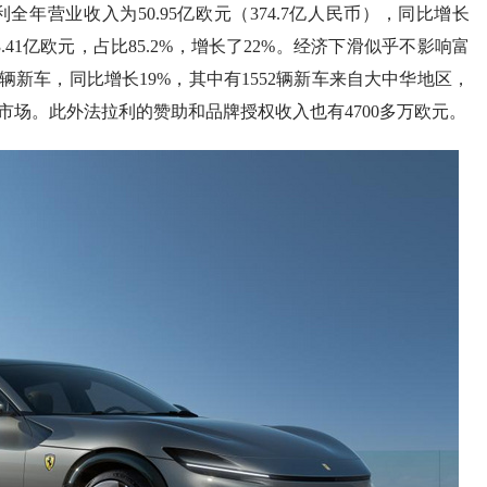
全年营业收入为50.95亿欧元（374.7亿人民币），同比增长
.41亿欧元，占比85.2%，增长了22%。经济下滑似乎不影响富
辆新车，同比增长19%，其中有1552辆新车来自大中华地区，
市场。此外法拉利的赞助和品牌授权收入也有4700多万欧元。