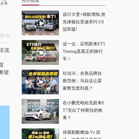
推荐视频
分享
设计大变+续航增加,抢
老婆我错了 ！比完这
先体验比亚迪宋PLUS
几项我发现最好的奶
冠军版!
爸车不是它
2025-09-08
9-25
这一点，证明蔚来ET5
主流
Touring是真正的旅行
曾经50万的进口车，
车！
现在不如这台国产越
雷
野？
2025-06-30
希望
社论56：合资品牌自
救范例：马自达让梁
还在纠结合资电车？
家辉负责到底？
一汽丰田bZ5终结你的
在小鹏充电站充蔚来E
纠结
2025-06-09
T7充出了特斯拉的效
果？
挑战最常见路况，这
台燃油SUV才是最优
传祺影酷燃油 Vs 混