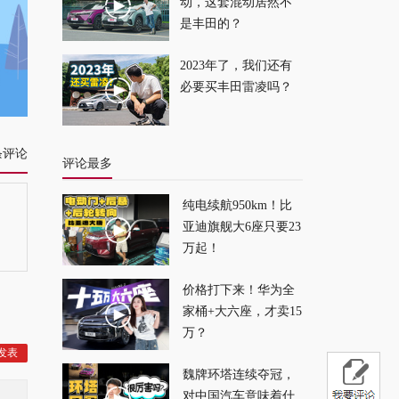
解
2025-05-28
动，这套混动居然不
是丰田的？
城区用车，原
2023年了，我们还有
来“它”才是最好的选
必要买丰田雷凌吗？
择？
2025-05-26
条评论
评论最多
纯电续航950km！比
亚迪旗舰大6座只要23
万起！
价格打下来！华为全
家桶+大六座，才卖15
万？
魏牌环塔连续夺冠，
对中国汽车意味着什