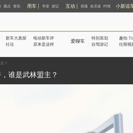
用车
互动
小新说
市
观点
资讯
学堂
游记
部落
欢乐送
约驾
新车大真探
电动新车评
特别策划
趣拍 Ti
爱聊车
社论
原来是这样
自驾游记
往期视
盟主？
呼，谁是武林盟主？