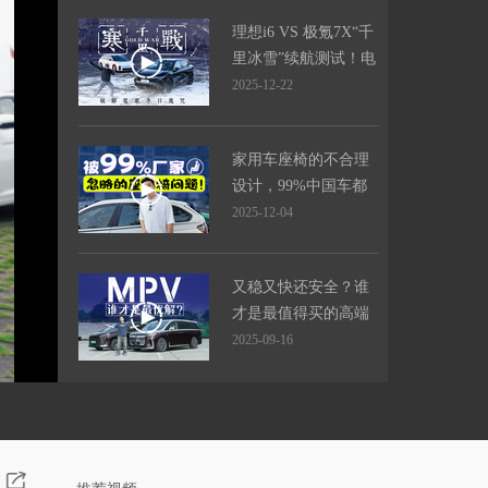
理想i6 VS 极氪7X“千
里冰雪”续航测试！电
车真不过山海关？
2025-12-22
家用车座椅的不合理
设计，99%中国车都
有这问题！
2025-12-04
又稳又快还安全？谁
才是最值得买的高端
MPV！
2025-09-16
美式烈马新能源杀
到，比起混动“保定普
拉多”，更强吗？
2025-09-08