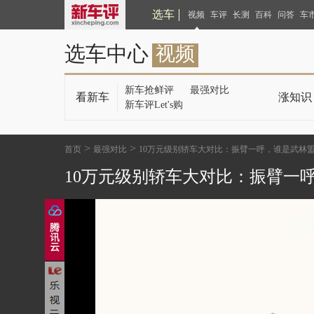
选车
视频
车评
长测
百科
问答
车
选车中心
视频
新车抢鲜评
最强对比
看新车
涨知识
新车评Let's购
>
>
首页
最强对比
10万元级别轿车大对比：振臂一呼，谁是武林
10万元级别轿车大对比：振臂一