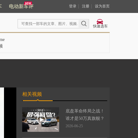
车
电动新车评
｜
｜
登录
注册
设为首页
快速选车
me
频
相关视频
底盘革命终局之战！
谁才是50万真旗舰？
2026-06-25