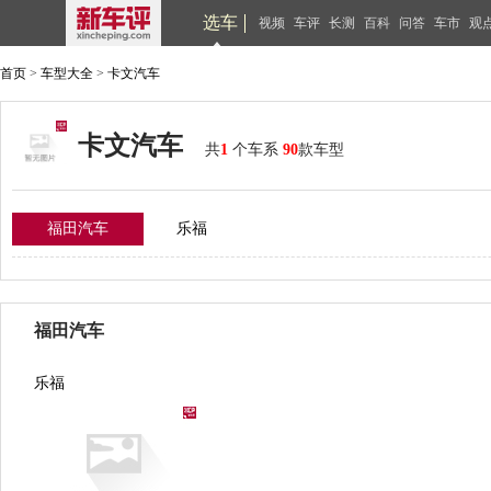
选车
视频
车评
长测
百科
问答
车市
观
首页
>
车型大全
>
卡文汽车
卡文汽车
共
1
个车系
90
款车型
福田汽车
乐福
福田汽车
乐福