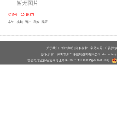
指导价：9.5-19.8万
车评
视频
图片
导购
配置
关于我们
|
版权声明
|
隐私保护
|
常见问题
|
广告投
版权所有：深圳市新车评信息咨询有限公司 xincheping
增值电信业务经营许可证粤B2-20070367
粤ICP备06090518号