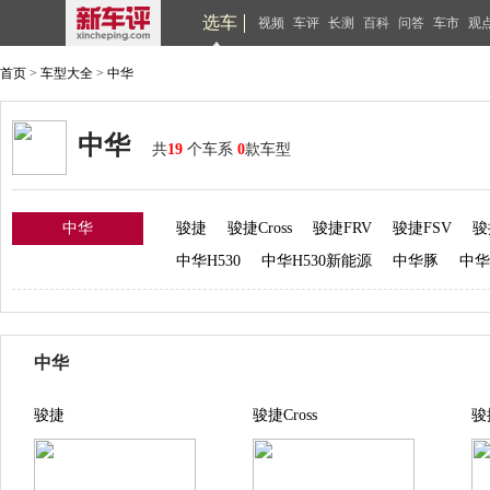
选车
视频
车评
长测
百科
问答
车市
观
首页
>
车型大全
>
中华
中华
共
19
个车系
0
款车型
中华
骏捷
骏捷Cross
骏捷FRV
骏捷FSV
骏
中华H530
中华H530新能源
中华豚
中华
中华
骏捷
骏捷Cross
骏