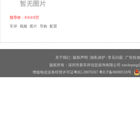
指导价：0.0-0.0万
车评
视频
图片
导购
配置
关于我们
|
版权声明
|
隐私保护
|
常见问题
|
广告投
版权所有：深圳市新车评信息咨询有限公司 xincheping
增值电信业务经营许可证粤B2-20070367
粤ICP备06090518号