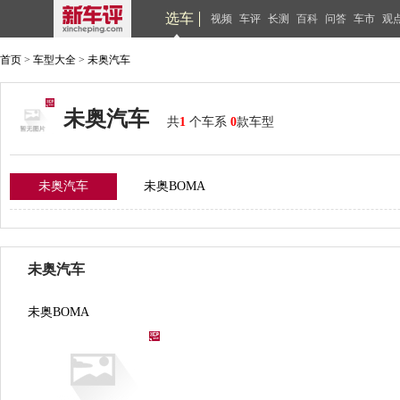
选车
视频
车评
长测
百科
问答
车市
观
首页
>
车型大全
>
未奥汽车
未奥汽车
共
1
个车系
0
款车型
未奥汽车
未奥BOMA
未奥汽车
未奥BOMA