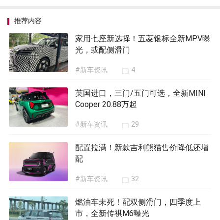
推荐内容
家用七座新选择！五菱银标全新MPV曝
光，或配侧滑门
#新车资讯
4
英国进口，三门/五门可选，全新MINI
Cooper 20.88万起
#新车资讯
29
配置拉满！新款吉利熊猫售价降低还增
配
#新车资讯
32
燃油车未死！配双侧滑门，四季度上
市，全新传祺M6曝光