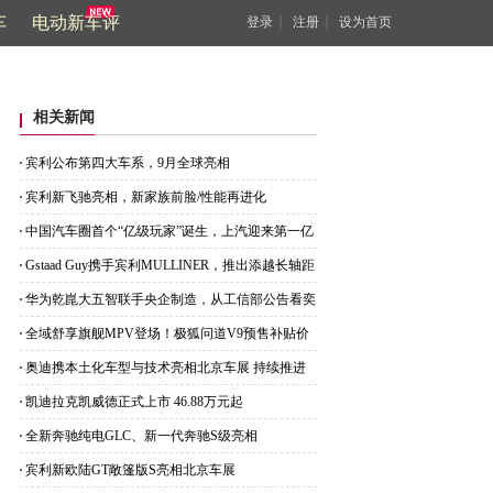
车
电动新车评
｜
｜
登录
注册
设为首页
相关新闻
宾利公布第四大车系，9月全球亮相
宾利新飞驰亮相，新家族前脸/性能再进化
中国汽车圈首个“亿级玩家”诞生，上汽迎来第一亿
位车主
Gstaad Guy携手宾利MULLINER，推出添越长轴距
CHALET版
华为乾崑大五智联手央企制造，从工信部公告看奕
派M8底气
全域舒享旗舰MPV登场！极狐问道V9预售补贴价
21.99万起
奥迪携本土化车型与技术亮相北京车展 持续推进
在华产品布局
凯迪拉克凯威德正式上市 46.88万元起
全新奔驰纯电GLC、新一代奔驰S级亮相
宾利新欧陆GT敞篷版S亮相北京车展