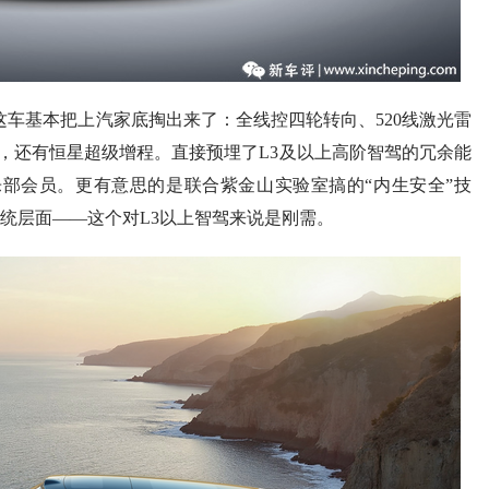
r。这车基本把上汽家底掏出来了：全线控四轮转向、520线激光雷
平台，还有恒星超级增程。直接预埋了L3及以上高阶智驾的冗余能
部会员。更有意思的是联合紫金山实验室搞的“内生安全”技
统层面——这个对L3以上智驾来说是刚需。