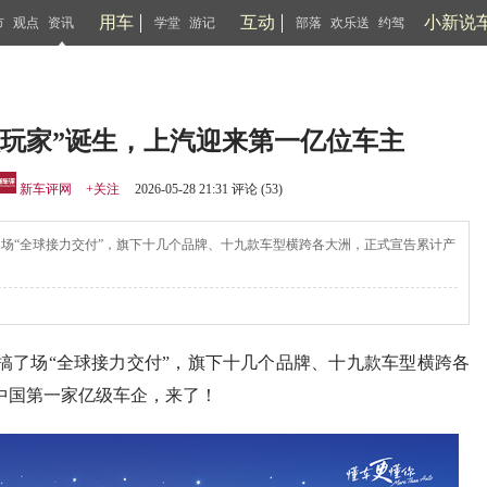
用车
互动
小新说
市
观点
资讯
学堂
游记
部落
欢乐送
约驾
级玩家”诞生，上汽迎来第一亿位车主
新车评网
+关注
2026-05-28 21:31 评论 (
53
)
搞了场“全球接力交付”，旗下十几个品牌、十九款车型横跨各大洲，正式宣告累计产
外滩搞了场“全球接力交付”，旗下十几个品牌、十九款车型横跨各
中国第一家亿级车企，来了！