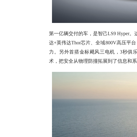
第一亿辆交付的车，是智己LS9 Hype
达+英伟达Thor芯片、全域800V高压
力。另外首搭金标飓风三电机，3秒俱乐
术，把安全从物理防撞拓展到了信息和系