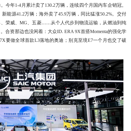
今年1-4月累计卖了130.2万辆，连续四个月国内车企销冠。
源41.2万辆；海外卖了45.9万辆，同比猛涨50.2%。交付
、荣威、MG、五菱……从个人代步到物流运输，从燃油到纯
资那边也没闲着：大众ID. ERA 9X首搭Momenta的强化学
E7X要做全球首款L3落地的奥迪；别克至境E7一个月也交了破