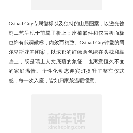
Gstaad Guy专属徽标以及独特的山居图案，以激光蚀
刻工艺呈现于前翼子板上；座椅嵌件和仪表板面板
也饰有低调徽标，内敛而精致。Gstaad Guy钟爱的阿
尔卑斯花卉图案，以浓郁的红绿两色绣在头枕和靠
垫上，既是瑞士人文底蕴的象征，也寓意恒久不变
的家庭温情。个性化动态迎宾灯提升了整车仪式
感，每一次入座，皆如归家般温暖惬意。