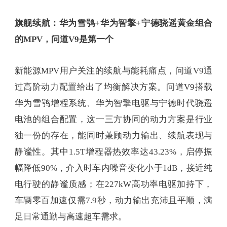
旗舰续航：华为
雪鸮
+
华为智擎
+
宁德
骁遥
黄金组合
的
MPV
，问道
V9
是第一个
新能源MPV用户关注的续航与能耗痛点，问道V9通
过高阶动力配置给出了均衡解决方案。问道V9搭载
华为雪鸮增程系统、华为智擎电驱与宁德时代骁遥
电池的组合配置，这一三方协同的动力方案是行业
独一份的存在，能同时兼顾动力输出、续航表现与
静谧性。其中1.5T增程器热效率达43.23%，启停振
幅降低90%，介入时车内噪音变化小于1dB，接近纯
电行驶的静谧质感；在227kW高功率电驱加持下，
车辆零百加速仅需7.9秒，动力输出充沛且平顺，满
足日常通勤与高速超车需求。