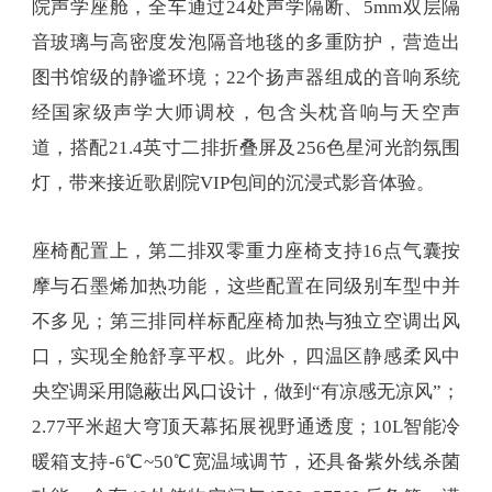
院声学座舱，全车通过24处声学隔断、5mm双层隔
音玻璃与高密度发泡隔音地毯的多重防护，营造出
图书馆级的静谧环境；22个扬声器组成的音响系统
经国家级声学大师调校，包含头枕音响与天空声
道，搭配21.4英寸二排折叠屏及256色星河光韵氛围
灯，带来接近歌剧院VIP包间的沉浸式影音体验。
座椅配置上，第二排双零重力座椅支持16点气囊按
摩与石墨烯加热功能，这些配置在同级别车型中并
不多见；第三排同样标配座椅加热与独立空调出风
口，实现全舱舒享平权。此外，四温区静感柔风中
央空调采用隐蔽出风口设计，做到“有凉感无凉风”；
2.77平米超大穹顶天幕拓展视野通透度；10L智能冷
暖箱支持-6℃~50℃宽温域调节，还具备紫外线杀菌