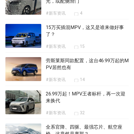
光，或配侧滑门
#新车资讯
4
15万买插混MPV，这又是谁来做好事
了？
#新车资讯
15
劳斯莱斯同款配置，这台46.99万起的M
PV居然也有
#新车资讯
14
26.99万起！MPV王者标杆，再一次迎
来换代
#新车资讯
32
全系官降、四驱、最强芯片、航空座
椅，这竟然是赛那？