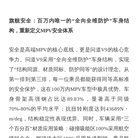
旗舰安全：百万内唯一的“全向全维防护”车身结
构，重新定义MPV
安全体系
安全是高端MPV的核心底线，更是问道V9的核心竞
争力。问道V9采用“全向全维防护”车身结构，实现
了“结构同源、材质同标、防护同等”的设计理念。从
第一排到第三排，每一位乘员都能获得同等高标准
的安全保护，这在100万内MPV车型中极具优势。车
身骨架高强钢占比达89.83%，显著高于同级
70%-80%的平均水平；抗扭转刚度达到43689N・
m/deg，结构稳定性表现优异。同时，车辆采用“三
个百分百”材质应用策略：碰撞吸能区100%采用航空