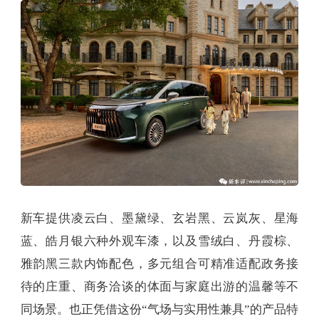
新车提供凌云白、墨黛绿、玄岩黑、云岚灰、星海
蓝、皓月银六种外观车漆，以及雪绒白、丹霞棕、
雅韵黑三款内饰配色，多元组合可精准适配政务接
待的庄重、商务洽谈的体面与家庭出游的温馨等不
同场景。也正凭借这份“气场与实用性兼具”的产品特