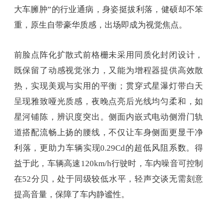
大车臃肿”的行业通病，身姿挺拔利落，健硕却不笨
重，原生自带豪华质感，出场即成为视觉焦点。
前脸点阵化扩散式前格栅未采用同质化封闭设计，
既保留了动感视觉张力，又能为增程器提供高效散
热，实现美观与实用的平衡；贯穿式星瀑灯带白天
呈现雅致哑光质感，夜晚点亮后光线均匀柔和，如
星河铺陈，辨识度突出。侧面内嵌式电动侧滑门轨
道搭配流畅上扬的腰线，不仅让车身侧面更显干净
利落，更助力车辆实现0.29Cd的超低风阻系数。得
益于此，车辆高速120km/h行驶时，车内噪音可控制
在52分贝，处于同级较低水平，轻声交谈无需刻意
提高音量，保障了车内静谧性。