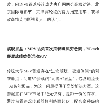
质，问道V9得以接连成为央广网两会高端访谈、北
京国际电影节、京津冀论坛的官方指定用车，获得
政商精英与影视界人士的认可。
旗舰底盘：
MPV
品类首次搭载磁流变悬架，75km/h
麋鹿成绩
媲美运
动
SUV
传统大型MPV普遍存在“过坎颠簸、变道侧倾”的驾
乘痛点，问道V9搭载的“元境AI底盘”，包含磁流变
+AI智能预瞄，为这一问题提供了高阶解决方案。这
套配置在MPV市场中绝无仅有，是独一份的存在。
通过前置路况传感器预判路面起伏，配合毫秒级响