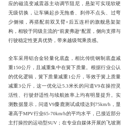
应的磁流变减震器主动调节阻尼，悬架可实现软硬
无级切换，让车辆起步无拖沓、刹停不点头、过弯
少侧倾，再搭配前双叉臂+后五连杆的旗舰悬架架
构，相较于同级主流的“前麦弗逊”配置，侧向支撑与
行驶稳定性更具优势，带来越级驾乘质感。
全车采用铝合金轻量化底盘，相比传统钢制底盘减
重150公斤，且减重集中在簧下质量。根据行业公认
的优化逻辑，簧下质量减重1公斤，等效于簧上质量
减重3公斤，这一优化让5.3米长的问道V9在操控灵
活性、行驶舒适性与续航效率上均有明显提升。实
测数据显示，问道V9麋鹿测试成绩达到75km/h，显
著高于MPV行业65-70km/h的平均水平，已接近部分
主打操控的运动型SUV；在专业自媒体开展的飞坡测