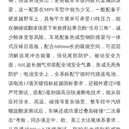
钢，强度表现突出；更搭载军车级内嵌式金属防滚
梁，这一配置在MPV车型中较为少见，一般配备于
硬派越野车上，其每平方厘米可承受15吨压力，能
在侧碰或翻滚场景下有效撑起乘员舱“生存三角”，减
少舱体变形风险。车尾配备热成型钢防撞梁与一体
式压铸后底板，配合680mm长的吸能空间，可层层
消解追尾冲击能量，强化尾部防护。被动安全方
面，60L超长侧气帘搭配全域安全气囊，形成无死角
防护；电池安全上，全系标配宁德时代骁遥电池，
该电池13项关键指标超越国标要求，还额外通过9项
严苛测试，搭配5毫秒级高压快速断电技术，能从容
应对涉水、高温、碰撞等复杂场景。整车经中汽研
螺旋翻滚测试后，车辆还成功通过叠加碰撞“二次暴
击”考验，同步满足中、欧、美三大法规体系要求，