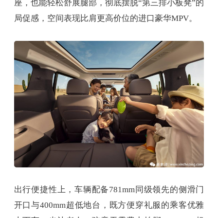
座，也能轻松舒展腿部，彻底摆脱“第三排小板凳”的
局促感，空间表现比肩更高价位的进口豪华MPV。
出行便捷性上，车辆配备781mm同级领先的侧滑门
开口与400mm超低地台，既方便穿礼服的乘客优雅