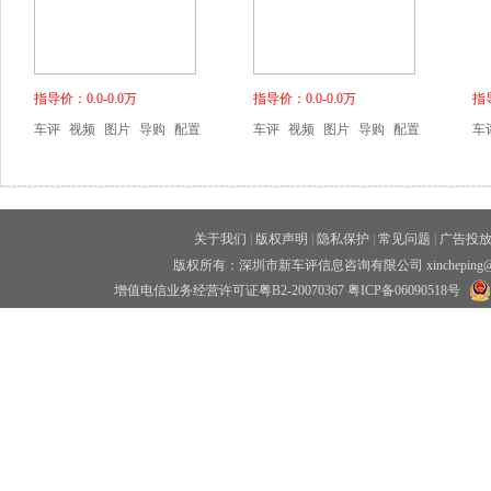
指导价：0.0-0.0万
指导价：0.0-0.0万
指导
车评
视频
图片
导购
配置
车评
视频
图片
导购
配置
车
关于我们
|
版权声明
|
隐私保护
|
常见问题
|
广告投
版权所有：深圳市新车评信息咨询有限公司 xincheping
增值电信业务经营许可证粤B2-20070367
粤ICP备06090518号