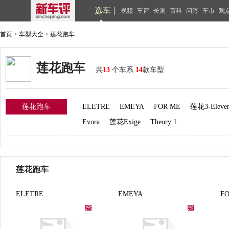
选车
视频
车评
长测
百科
问答
车市
观
首页
>
车型大全
>
莲花跑车
莲花跑车
共
13
个车系
14
款车型
莲花跑车
ELETRE
EMEYA
FOR ME
莲花3-Eleve
Evora
莲花Exige
Theory 1
莲花跑车
ELETRE
EMEYA
F