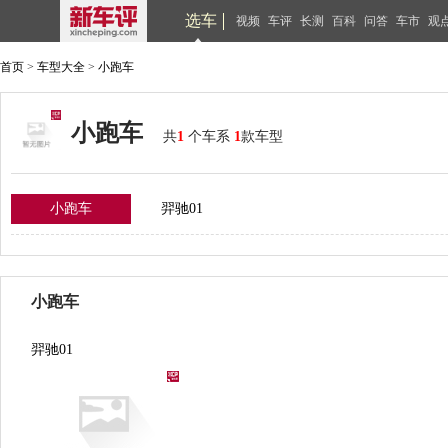
选车
视频
车评
长测
百科
问答
车市
观
首页
>
车型大全
>
小跑车
小跑车
共
1
个车系
1
款车型
小跑车
羿驰01
小跑车
羿驰01