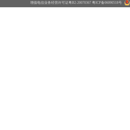
增值电信业务经营许可证粤B2-20070367
粤ICP备06090518号