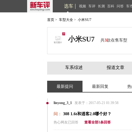
选车
视频
车评
长测
百科
问答
车
首页
>
车型大全
>
小米SU7
小米SU7
共
3
款在售车型
车系综述
报道文章
最新提问
最新回复
热
linyong_3_1
发表于：2017-05-21 01:39:58
问：
308 1.6t和逍客2.0哪个好？
热心网友已回答
查看全部1条回答