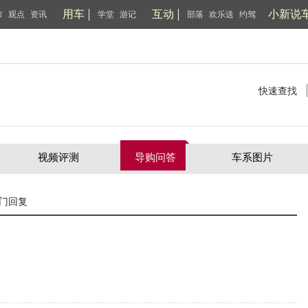
用车
互动
小新说
市
观点
资讯
学堂
游记
部落
欢乐送
约驾
快速查找
视频评测
导购问答
车系图片
门回复