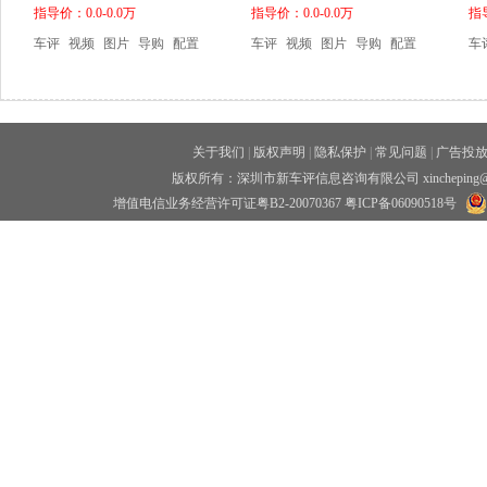
指导价：0.0-0.0万
指导价：0.0-0.0万
指导
车评
视频
图片
导购
配置
车评
视频
图片
导购
配置
车
关于我们
|
版权声明
|
隐私保护
|
常见问题
|
广告投
版权所有：深圳市新车评信息咨询有限公司 xincheping
增值电信业务经营许可证粤B2-20070367
粤ICP备06090518号