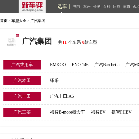
选车
视频
车评
长测
百科
问答
车市
观
首页
>
车型大全
>
广汽集团
广汽集团
共
11
个车系
0
款车型
广汽乘用车
EMKOO
ENO.146
广汽Barchetta
广汽M
广汽本田
绎乐
广汽丰田
广汽丰田iA5
广汽三菱
祺智E-more概念车
祺智EV
祺智PHEV