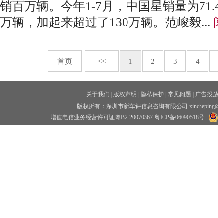
销百万辆。今年1-7月，中国星销量为71.
万辆，加起来超过了130万辆。范峻毅...
首页
<<
1
2
3
4
关于我们
|
版权声明
|
隐私保护
|
常见问题
|
广告投
版权所有：深圳市新车评信息咨询有限公司 xincheping
增值电信业务经营许可证粤B2-20070367
粤ICP备06090518号