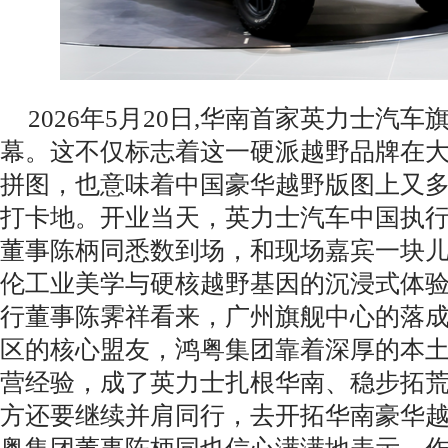
2026年5月20日,华南首家英力士汽
幕。这不仅标志着这一硬派越野品牌在
拼图，也意味着中国豪华越野版图上又
打卡地。开业当天，英力士汽车中国执
董事陈柄同悉数到场，和现场嘉宾一块
伦工业美学与硬核越野基因的沉浸式体
行董事陈霁祥看来，广州旗舰中心的落成
区的核心盟友，鸿粤集团靠着深厚的本
营经验，成了英力士扎根华南、稳步拓
方还要继续并肩同行，去开拓华南豪华越