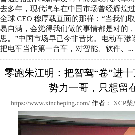
去多年，现代汽车在中国市场曾经辉煌
全球 CEO 穆厚载直面的那样：“当我
易自满，会觉得我们做的事情都是对的
思。”中国市场早已今非昔比。电动车渗透
把电车当作第一台车，对智能、软件、..
零跑朱江明：把智驾“卷”进
势力一哥，只想留
https://www.xincheping.com/
作者：
XCP