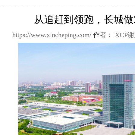
从追赶到领跑，长城做
https://www.xincheping.com/
作者：
XCP