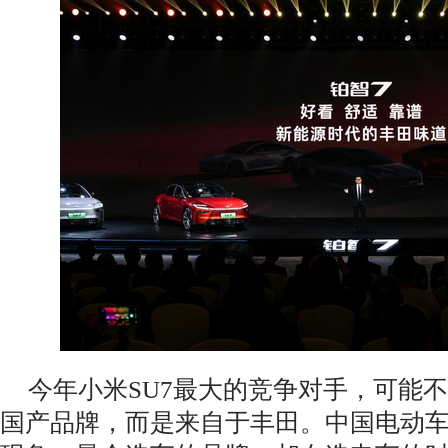
今年小米SU7最大的竞争对手，可能
国产品牌，而是来自于丰田。中国电动