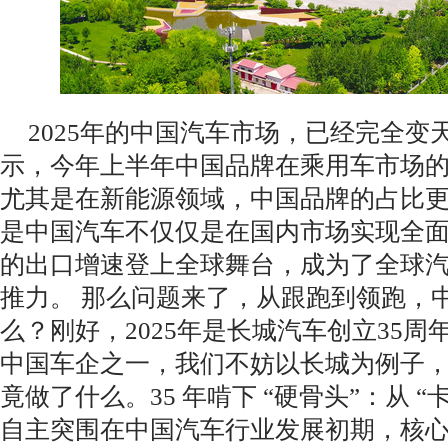
2025年的中国汽车市场，已经完全
示，今年上半年中国品牌在乘用车市场的
尤其是在新能源领域，中国品牌的占比更
是中国汽车不仅仅是在国内市场实现全面
的出口增速登上全球舞台，成为了全球
推力。 那么问题来了，从跟跑到领跑，
么？刚好，2025年是长城汽车创立35
中国车企之一，我们不妨以长城为例子，
竟做了什么。35 年啃下 “硬骨头”：从 “卡
自主突围在中国汽车行业发展初期，核