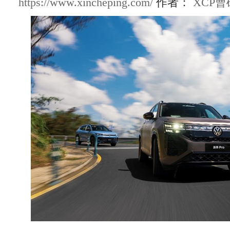
https://www.xincheping.com/
作者：
XCP