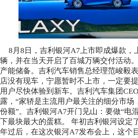
8月8日，吉利银河A7上市即成爆款，
辆，并在当天开启了百城万辆交付活动
产能储备。吉利汽车销售总经理范峻毅
店没有现车，宁愿暂时不上市，一定要
用户尽快体验到新车。吉利汽车集团CE
露，“家轿是主流用户最关注的细分市场
份额”。吉利银河A7开门见山：要做“电
下最块最大的蛋糕。 年初吉利银河设定了
年过后，在这次银河A7发布会上，这个目