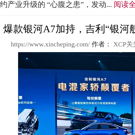
约产业升级的 “心腹之患”，发动...
阅读全
爆款银河A7加持，吉利“银河
https://www.xincheping.com/
作者：
XCP