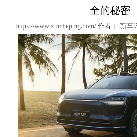
全的秘密
https://www.xincheping.com/
作者：
新车