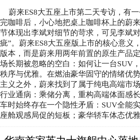
蔚来ES8大五座上市第二天专访，有
完咖啡后，小心地把桌上咖啡杯上的蔚来l
节体现出李斌对细节的苛求，可见李斌对
疵”。蔚来ES8大五座版上市的核心意义
版本，而是蔚来用两年前置的原生产品
场长期被忽略的空白：如何让一台SUV
秩序与优雅。在燃油豪华固守的情绪优
主义之外，蔚来找到了属于纯电高端市
行业通病：乘储分离，重构高端体面感
车时始终存在一个隐性矛盾：SUV全能
座舱观感局促的短板；豪华轿车体态优雅、