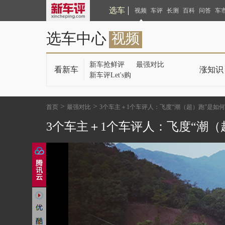
选车
视频
车评
长测
百科
问答
车
选车中心
视频
新车抢鲜评
最强对比
看新车
涨知识
新车评Let's购
>
>
首页
最强对比
3个车主＋1个车评人：飞度“潮（超）跑”是如
3个车主＋1个车评人：飞度“潮（