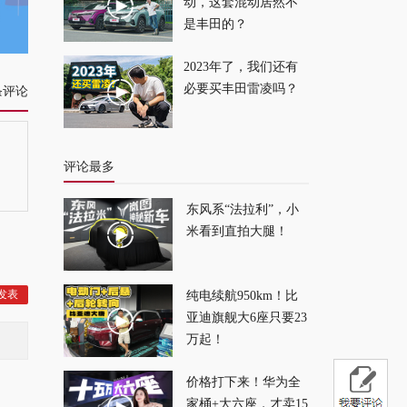
解
2025-05-28
动，这套混动居然不
是丰田的？
城区用车，原
2023年了，我们还有
来“它”才是最好的选
必要买丰田雷凌吗？
条评论
择？
2025-05-26
评论最多
东风系“法拉利”，小
米看到直拍大腿！
纯电续航950km！比
亚迪旗舰大6座只要23
万起！
价格打下来！华为全
家桶+大六座，才卖15