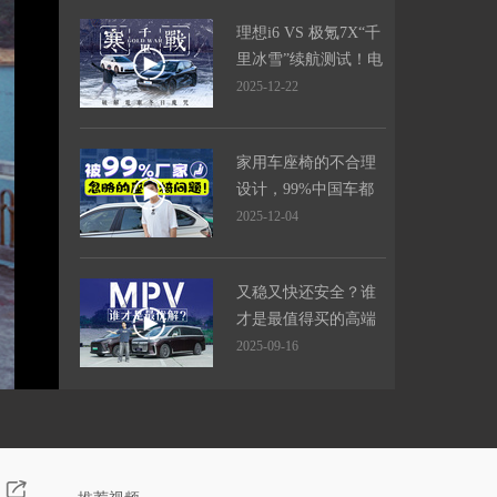
理想i6 VS 极氪7X“千
里冰雪”续航测试！电
车真不过山海关？
2025-12-22
家用车座椅的不合理
设计，99%中国车都
有这问题！
2025-12-04
又稳又快还安全？谁
才是最值得买的高端
MPV！
2025-09-16
美式烈马新能源杀
到，比起混动“保定普
拉多”，更强吗？
2025-09-08