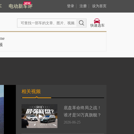
车
电动新车评
｜
｜
登录
注册
设为首页
快速选车
me
频
相关视频
底盘革命终局之战！
谁才是50万真旗舰？
2026-06-25