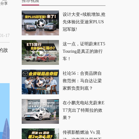
推荐视频
分享
设计大变+续航增加,抢
老婆我错了 ！比完这
先体验比亚迪宋PLUS
几项我发现最好的奶
冠军版!
爸车不是它
2025-09-08
1-17
这一点，证明蔚来ET5
的故
Touring是真正的旅行
曾经50万的进口车，
车！
现在不如这台国产越
野？
2025-06-30
社论56：合资品牌自
救范例：马自达让梁
还在纠结合资电车？
家辉负责到底？
一汽丰田bZ5终结你的
在小鹏充电站充蔚来E
纠结
2025-06-09
T7充出了特斯拉的效
果？
挑战最常见路况，这
台燃油SUV才是最优
传祺影酷燃油 Vs 混