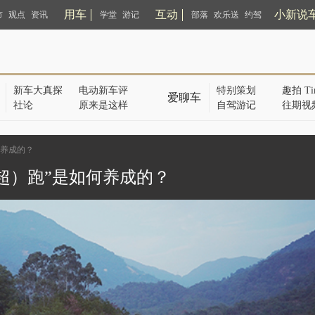
用车
互动
小新说
市
观点
资讯
学堂
游记
部落
欢乐送
约驾
新车大真探
电动新车评
特别策划
趣拍 Ti
爱聊车
社论
原来是这样
自驾游记
往期视
何养成的？
超）跑”是如何养成的？