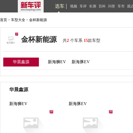
选车
视频
车评
长测
百科
问答
车市
观
首页
>
车型大全
>
金杯新能源
金杯新能源
共
2
个车系
15
款车型
华晨鑫源
新海狮EV
新海豚EV
华晨鑫源
新海狮EV
新海豚EV