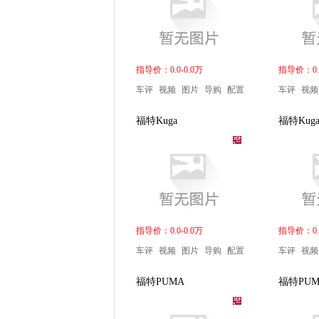
指导价：0.0-0.0万
指导价：0.0
车评
视频
图片
导购
配置
车评
视频
福特Kuga
福特Kug
指导价：0.0-0.0万
指导价：0.0
车评
视频
图片
导购
配置
车评
视频
福特PUMA
福特PU