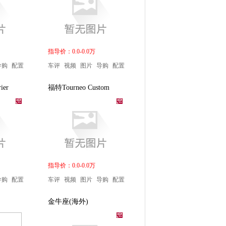
指导价：0.0-0.0万
导购
配置
车评
视频
图片
导购
配置
ier
福特Tourneo Custom
指导价：0.0-0.0万
导购
配置
车评
视频
图片
导购
配置
金牛座(海外)