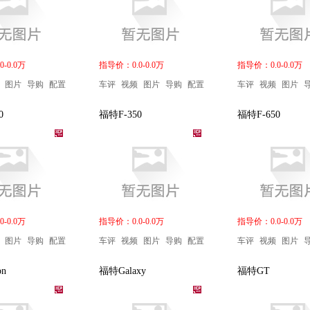
-0.0万
指导价：0.0-0.0万
指导价：0.0-0.0万
图片
导购
配置
车评
视频
图片
导购
配置
车评
视频
图片
0
福特F-350
福特F-650
-0.0万
指导价：0.0-0.0万
指导价：0.0-0.0万
图片
导购
配置
车评
视频
图片
导购
配置
车评
视频
图片
on
福特Galaxy
福特GT