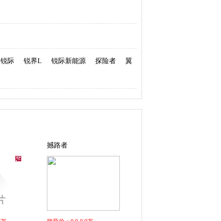
锐际
锐界L
锐际新能源
探险者
翼
撼路者