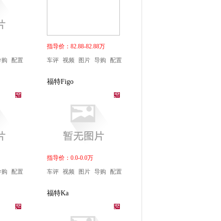
指导价：82.88-82.88万
导购
配置
车评
视频
图片
导购
配置
福特Figo
指导价：0.0-0.0万
导购
配置
车评
视频
图片
导购
配置
福特Ka