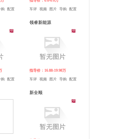
8万
指导价：0.0-0.0万
导购
配置
车评
视频
图片
导购
配置
领睿新能源
万
指导价：16.88-19.98万
导购
配置
车评
视频
图片
导购
配置
新全顺