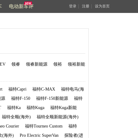
车
电动新车评
｜
｜
登录
注册
设为首页
EV
领睿
领睿新能源
领裕
领裕新能
rt
福特Capri
福特C-MAX
福特电马(海
能源
福特F-150
福特F-150新能源
福特
T
福特Ka
福特Kuga
福特Kuga新能
福特全顺(海外)
福特全顺新能源(海外)
o Courier
福特Tourneo Custom
福特
(海外)
Pro Electric SuperVan
探险者(进