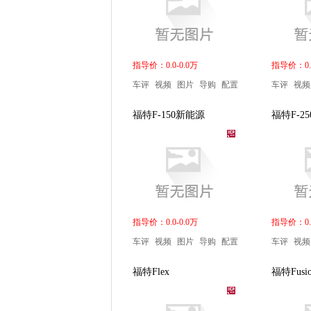
指导价：0.0-0.0万
指导价：0.0
车评
视频
图片
导购
配置
车评
视频
福特F-150新能源
福特F-25
指导价：0.0-0.0万
指导价：0.0
车评
视频
图片
导购
配置
车评
视频
福特Flex
福特Fusi