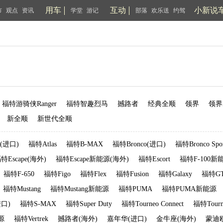
用车
互动
小新说
市
观点
资讯
学堂
游记
部落
欢乐送
约驾
福特游骑侠Ranger
福特智趣烈马
撼路者
经典全顺
领界
领界
新全顺
新世代全顺
(进口)
福特Atlas
福特B-MAX
福特Bronco(进口)
福特Bronco Spo
特Escape(海外)
福特Escape新能源(海外)
福特Escort
福特F-100新
福特F-650
福特Figo
福特Flex
福特Fusion
福特Galaxy
福特G
福特Mustang
福特Mustang新能源
福特PUMA
福特PUMA新能源
进口)
福特S-MAX
福特Super Duty
福特Tourneo Connect
福特Tourne
能源
福特Vertrek
撼路者(海外)
嘉年华(进口)
金牛座(海外)
蒙迪欧