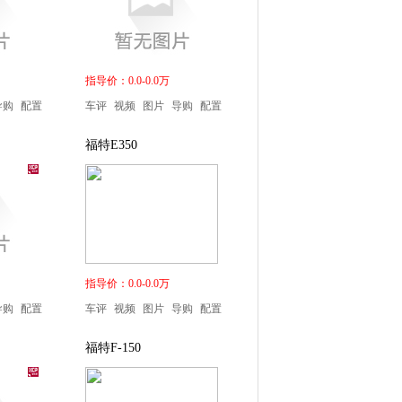
指导价：0.0-0.0万
导购
配置
车评
视频
图片
导购
配置
福特E350
指导价：0.0-0.0万
导购
配置
车评
视频
图片
导购
配置
福特F-150