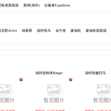
探险者新能源
翼搏(海外)
征服者Expedition
克斯Active
福睿斯
福特电马
金牛座
蒙迪欧
蒙迪欧新能源
福特游骑侠Ranger
福特智趣烈马