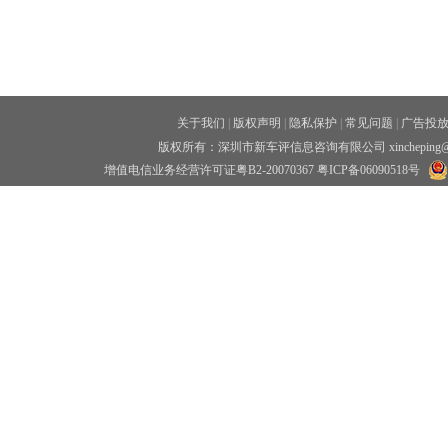
关于我们
|
版权声明
|
隐私保护
|
常见问题
|
广告投
版权所有：深圳市新车评信息咨询有限公司 xincheping
增值电信业务经营许可证粤B2-20070367
粤ICP备06090518号