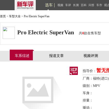
选车
视频
车评
长测
百科
问答
车市
观
首页
>
车型大全
>
Pro Electric SuperVan
Pro Electric SuperVan
共
0
款在售车型
车系综述
报道文章
视频评测
暂无
指导价：
厂商：福特(进口)
级别：MPV
车身：
排量：
驱动：