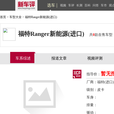
选车
视频
车评
长测
百科
问答
车市
观
首页
>
车型大全
>
福特Ranger新能源(进口)
福特Ranger新能源(进口)
共
0
款在售车型
车系综述
报道文章
视频评测
暂无
指导价：
厂商：福特(进口)
级别：皮卡
车身：
排量：
驱动：