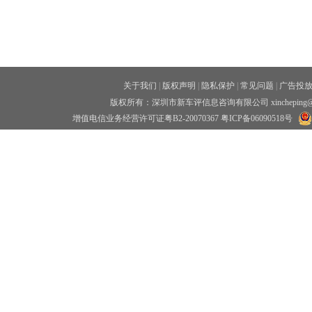
关于我们
|
版权声明
|
隐私保护
|
常见问题
|
广告投
版权所有：深圳市新车评信息咨询有限公司 xincheping
增值电信业务经营许可证粤B2-20070367
粤ICP备06090518号