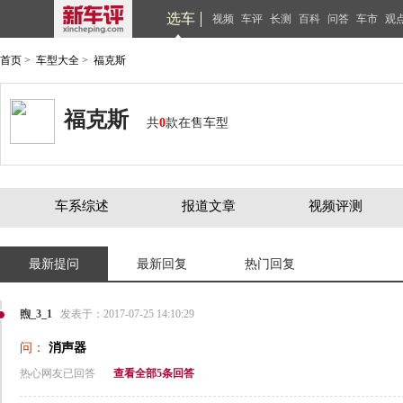
选车
视频
车评
长测
百科
问答
车市
观
首页
>
车型大全
>
福克斯
福克斯
共
0
款在售车型
车系综述
报道文章
视频评测
最新提问
最新回复
热门回复
煦_3_1
发表于：2017-07-25 14:10:29
问：
消声器
热心网友已回答
查看全部5条回答