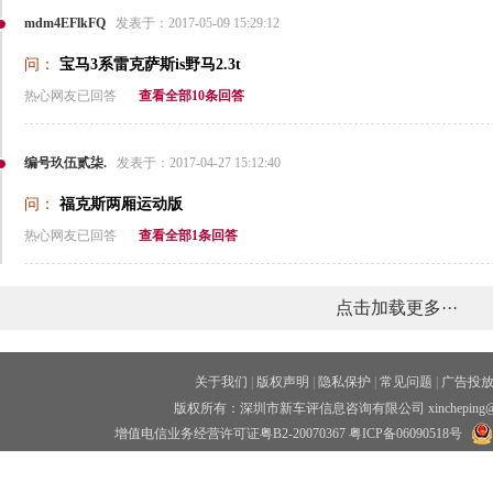
mdm4EFlkFQ
发表于：2017-05-09 15:29:12
问：
宝马3系雷克萨斯is野马2.3t
热心网友已回答
查看全部10条回答
编号玖伍贰柒.
发表于：2017-04-27 15:12:40
问：
福克斯两厢运动版
热心网友已回答
查看全部1条回答
点击加载更多···
关于我们
|
版权声明
|
隐私保护
|
常见问题
|
广告投
版权所有：深圳市新车评信息咨询有限公司 xincheping
增值电信业务经营许可证粤B2-20070367
粤ICP备06090518号