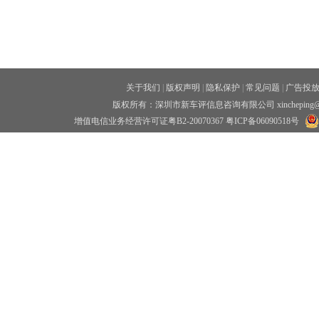
关于我们
|
版权声明
|
隐私保护
|
常见问题
|
广告投
版权所有：深圳市新车评信息咨询有限公司 xincheping
增值电信业务经营许可证粤B2-20070367
粤ICP备06090518号