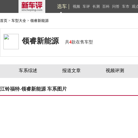
选车
视频
车评
长测
百科
问答
车市
观
首页
>
车型大全
>
领睿新能源
领睿新能源
共
4
款在售车型
车系综述
报道文章
视频评测
江铃福特-领睿新能源 车系图片