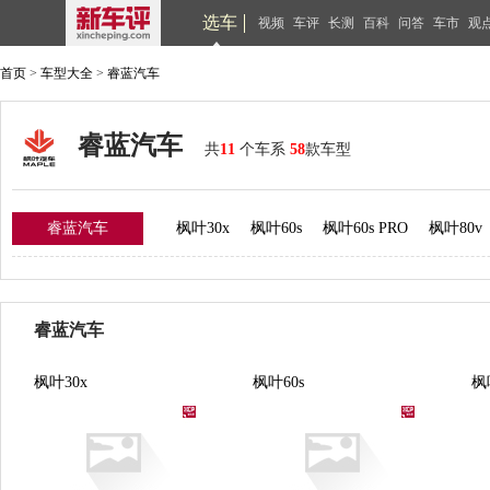
选车
视频
车评
长测
百科
问答
车市
观
首页
>
车型大全
>
睿蓝汽车
睿蓝汽车
共
11
个车系
58
款车型
睿蓝汽车
枫叶30x
枫叶60s
枫叶60s PRO
枫叶80v
睿蓝汽车
枫叶30x
枫叶60s
枫