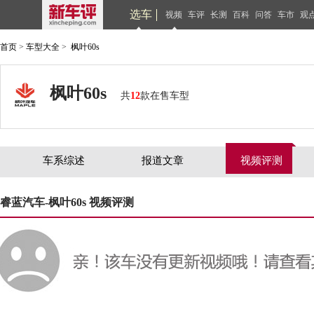
选车
视频
车评
长测
百科
问答
车市
观
首页
>
车型大全
>
枫叶60s
枫叶60s
共
12
款在售车型
车系综述
报道文章
视频评测
睿蓝汽车-枫叶60s 视频评测