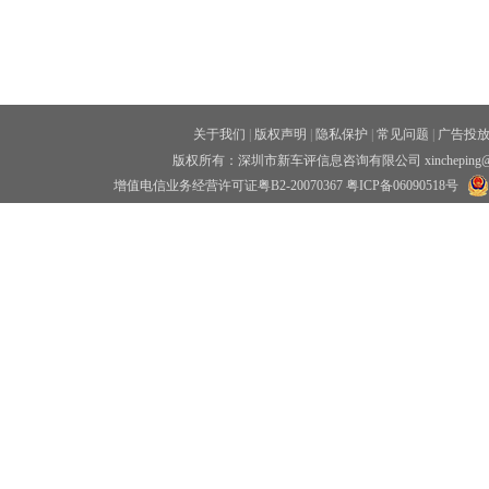
关于我们
|
版权声明
|
隐私保护
|
常见问题
|
广告投
版权所有：深圳市新车评信息咨询有限公司 xincheping
增值电信业务经营许可证粤B2-20070367
粤ICP备06090518号