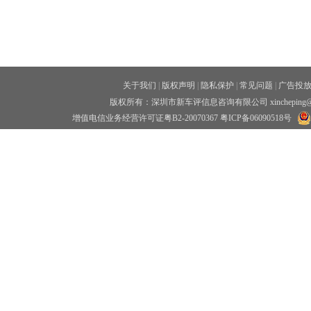
关于我们
|
版权声明
|
隐私保护
|
常见问题
|
广告投
版权所有：深圳市新车评信息咨询有限公司 xincheping
增值电信业务经营许可证粤B2-20070367
粤ICP备06090518号