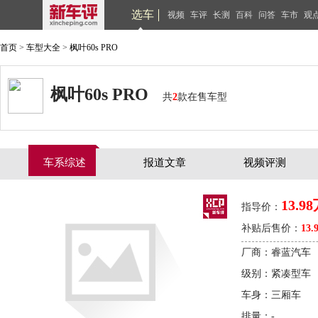
选车
视频
车评
长测
百科
问答
车市
观
首页
>
车型大全
>
枫叶60s PRO
枫叶60s PRO
共
2
款在售车型
车系综述
报道文章
视频评测
13.9
指导价：
补贴后售价：
13.
厂商：睿蓝汽车
级别：紧凑型车
车身：三厢车
排量：-