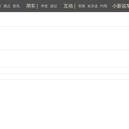
用车
互动
小新说
市
观点
资讯
学堂
游记
部落
欢乐送
约驾