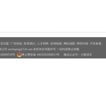
常见问题
|
广告投放
|
联系我们
|
人才招聘
|
友情链接
|
网站地图
|
网页纠错
|
汽车标签
xincheping@126.com 未经本站书面许可 一切内容禁止转载
06090518号
粤公网安备 44010502000813号
微信公众号：小新说车