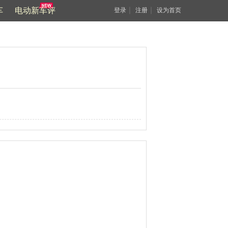
车
电动新车评
｜
｜
登录
注册
设为首页