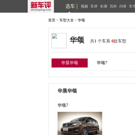
选车
视频
车评
长测
百科
问答
车
首页
>
车型大全
>
华颂
华颂
共
1
个车系
0
款车型
华晨华颂
华颂7
华晨华颂
华颂7