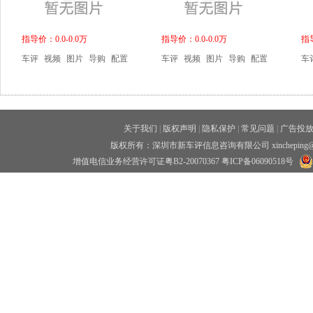
指导价：0.0-0.0万
指导价：0.0-0.0万
指导
车评
视频
图片
导购
配置
车评
视频
图片
导购
配置
车
关于我们
|
版权声明
|
隐私保护
|
常见问题
|
广告投
版权所有：深圳市新车评信息咨询有限公司 xincheping
增值电信业务经营许可证粤B2-20070367
粤ICP备06090518号