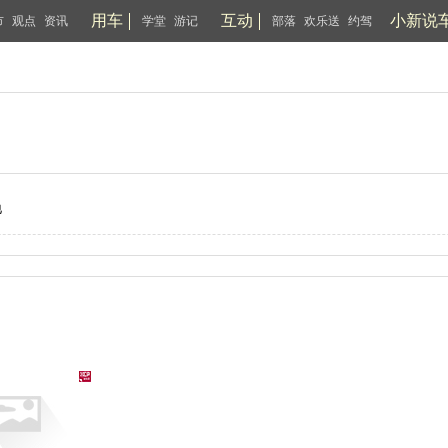
用车
互动
小新说
市
观点
资讯
学堂
游记
部落
欢乐送
约驾
驰