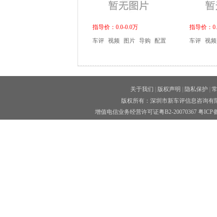
指导价：0.0-0.0万
指导价：0.0
车评
视频
图片
导购
配置
车评
视频
关于我们
|
版权声明
|
隐私保护
|
版权所有：深圳市新车评信息咨询有限公司 
增值电信业务经营许可证粤B2-20070367
粤ICP备