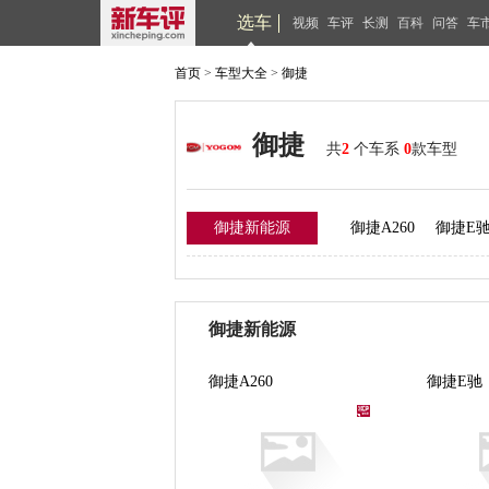
选车
视频
车评
长测
百科
问答
车
首页
>
车型大全
>
御捷
御捷
共
2
个车系
0
款车型
御捷新能源
御捷A260
御捷E
御捷新能源
御捷A260
御捷E驰