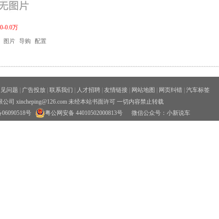
-0.0万
图片
导购
配置
常见问题
|
广告投放
|
联系我们
|
人才招聘
|
友情链接
|
网站地图
|
网页纠错
|
汽车标签
xincheping@126.com 未经本站书面许可 一切内容禁止转载
06090518号
粤公网安备 44010502000813号
微信公众号：小新说车