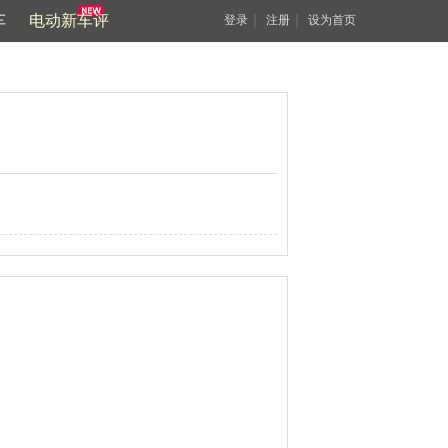
车
电动新车评
｜
｜
登录
注册
设为首页