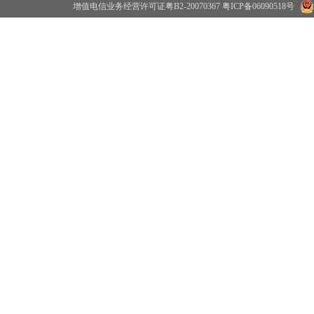
增值电信业务经营许可证粤B2-20070367
粤ICP备06090518号