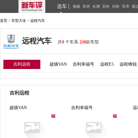
选车
视频
车评
长测
百科
问答
车市
观
首页
>
车型大全
>
远程汽车
远程汽车
共
9
个车系
220
款车型
吉利远程
超级VAN
吉利幸福号
远程E5
远程锋锐
吉利远程
超级VAN
吉利幸福号
远