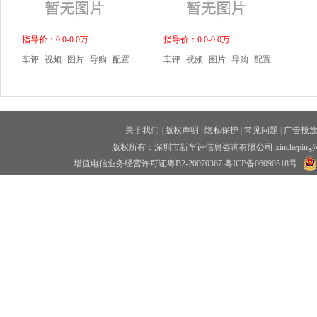
指导价：0.0-0.0万
指导价：0.0-0.0万
车评
视频
图片
导购
配置
车评
视频
图片
导购
配置
关于我们
|
版权声明
|
隐私保护
|
常见问题
|
广告投
版权所有：深圳市新车评信息咨询有限公司 xincheping
增值电信业务经营许可证粤B2-20070367
粤ICP备06090518号