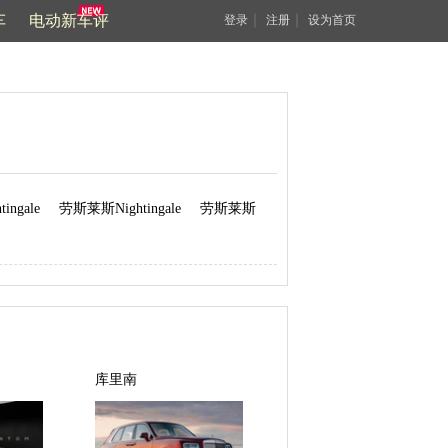
车
电动新车评
｜
｜
登录
注册
设为首页
ngale
劳斯莱斯Nightingale
劳斯莱斯
库里南