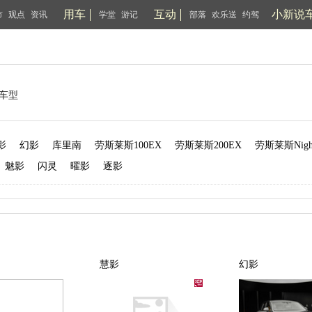
用车
互动
小新说
市
观点
资讯
学堂
游记
部落
欢乐送
约驾
车型
影
幻影
库里南
劳斯莱斯100EX
劳斯莱斯200EX
劳斯莱斯Nighti
魅影
闪灵
曜影
逐影
慧影
幻影