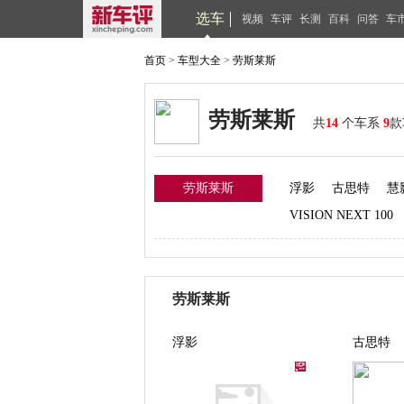
选车
视频
车评
长测
百科
问答
车
首页
>
车型大全
>
劳斯莱斯
劳斯莱斯
共
14
个车系
9
款
劳斯莱斯
浮影
古思特
慧
VISION NEXT 100
劳斯莱斯
浮影
古思特