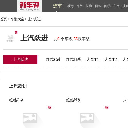
选车
视频
车评
长测
百科
问答
车市
观
首页
>
车型大全
>
上汽跃进
上汽跃进
共
6
个车系
55
款车型
上汽跃进
超越C系
超越H系
大拿T1
大拿T2
大
上汽跃进
超越C系
超越H系
大