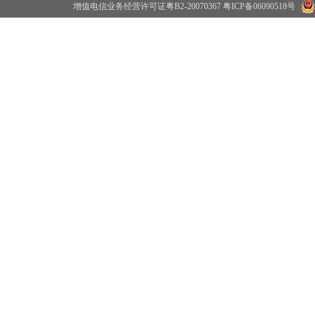
增值电信业务经营许可证粤B2-20070367
粤ICP备06090518号