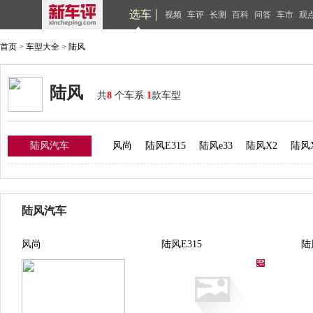
选车
视频
车评
长测
百科
问答
车市
观
首页
>
车型大全
>
陆风
陆风
共
8
个车系
1
款车型
陆风汽车
风尚
陆风E315
陆风e33
陆风X2
陆风
陆风汽车
风尚
陆风E315
陆