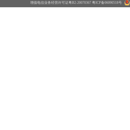
增值电信业务经营许可证粤B2-20070367
粤ICP备06090518号