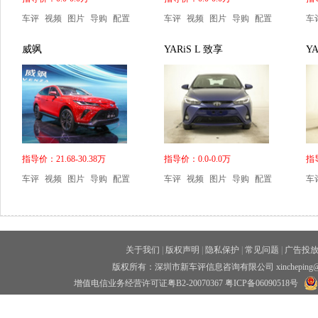
车评
视频
图片
导购
配置
车评
视频
图片
导购
配置
车
威飒
YARiS L 致享
YA
指导价：21.68-30.38万
指导价：0.0-0.0万
指导
车评
视频
图片
导购
配置
车评
视频
图片
导购
配置
车
关于我们
|
版权声明
|
隐私保护
|
常见问题
|
广告投
版权所有：深圳市新车评信息咨询有限公司 xincheping
增值电信业务经营许可证粤B2-20070367
粤ICP备06090518号