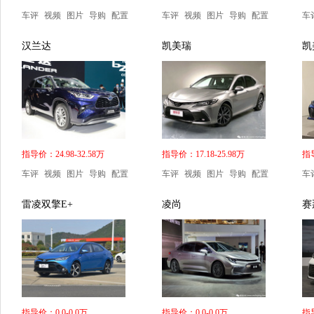
车评
视频
图片
导购
配置
车评
视频
图片
导购
配置
车
汉兰达
凯美瑞
凯
指导价：24.98-32.58万
指导价：17.18-25.98万
指导
车评
视频
图片
导购
配置
车评
视频
图片
导购
配置
车
雷凌双擎E+
凌尚
赛
指导价：0.0-0.0万
指导价：0.0-0.0万
指导