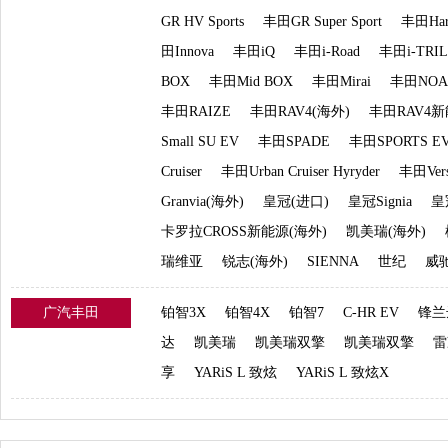
GR HV Sports
丰田GR Super Sport
丰田Har
田Innova
丰田iQ
丰田i-Road
丰田i-TRIL
BOX
丰田Mid BOX
丰田Mirai
丰田NOA
丰田RAIZE
丰田RAV4(海外)
丰田RAV4新
Small SU EV
丰田SPADE
丰田SPORTS E
Cruiser
丰田Urban Cruiser Hyryder
丰田Ver
Granvia(海外)
皇冠(进口)
皇冠Signia
皇
卡罗拉CROSS新能源(海外)
凯美瑞(海外)
瑞维亚
锐志(海外)
SIENNA
世纪
威驰
广汽丰田
铂智3X
铂智4X
铂智7
C-HR EV
锋兰
达
凯美瑞
凯美瑞双擎
凯美瑞双擎
雷
享
YARiS L 致炫
YARiS L 致炫X