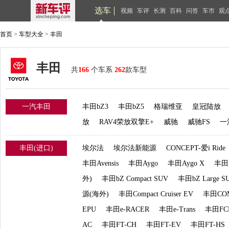
选车
视频
车评
长测
百科
问答
车市
观
首页
>
车型大全
>
丰田
丰田
共
166
个车系
262
款车型
一汽丰田
丰田bZ3
丰田bZ5
格瑞维亚
皇冠陆放
放
RAV4荣放双擎E+
威驰
威驰FS
一
丰田(进口)
埃尔法
埃尔法新能源
CONCEPT-爱i Ride
丰田Avensis
丰田Aygo
丰田Aygo X
丰田Ba
外)
丰田bZ Compact SUV
丰田bZ Large S
源(海外)
丰田Compact Cruiser EV
丰田CO
EPU
丰田e-RACER
丰田e-Trans
丰田FC
AC
丰田FT-CH
丰田FT-EV
丰田FT-HS