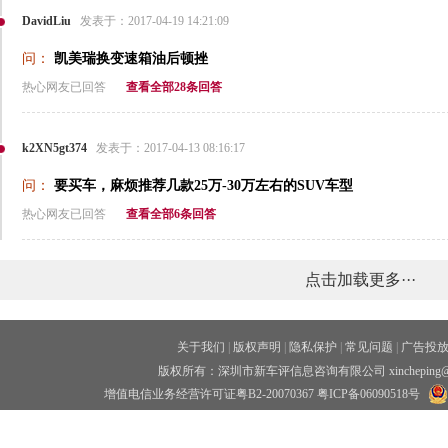
DavidLiu
发表于：2017-04-19 14:21:09
问：
凯美瑞换变速箱油后顿挫
热心网友已回答
查看全部28条回答
k2XN5gt374
发表于：2017-04-13 08:16:17
问：
要买车，麻烦推荐几款25万-30万左右的SUV车型
热心网友已回答
查看全部6条回答
点击加载更多···
关于我们
|
版权声明
|
隐私保护
|
常见问题
|
广告投
版权所有：深圳市新车评信息咨询有限公司 xincheping
增值电信业务经营许可证粤B2-20070367
粤ICP备06090518号