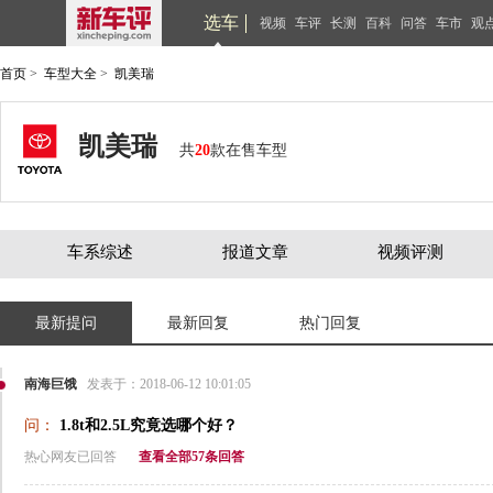
选车
视频
车评
长测
百科
问答
车市
观
首页
>
车型大全
>
凯美瑞
凯美瑞
共
20
款在售车型
车系综述
报道文章
视频评测
最新提问
最新回复
热门回复
南海巨饿
发表于：2018-06-12 10:01:05
问：
1.8t和2.5L究竟选哪个好？
热心网友已回答
查看全部57条回答