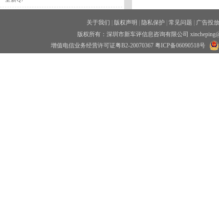
奥迪A4L（B9PA）
关于我们
|
版权声明
|
隐私保护
|
常见问题
|
广告投
奥迪e-tron（国内）
版权所有：深圳市新车评信息咨询有限公司 xincheping
奥迪Q8
增值电信业务经营许可证粤B2-20070367
粤ICP备06090518号
奥迪RS 4 Avant
全新一代奥迪A7 55 TFSI
新一代奥迪A6L 45TFSI
奥迪e-tron
奥迪Q2L
新一代奥迪Q3
一汽奥迪Q5L
新一代奥迪A8L 55TFSI
A6L 50TFSI 豪华版
A6 Avant
奥迪A5