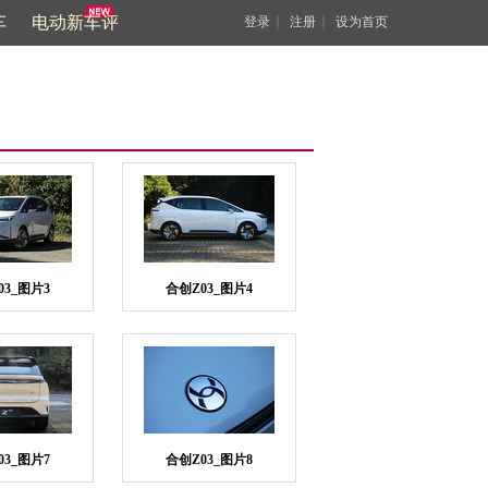
车
电动新车评
｜
｜
登录
注册
设为首页
03_图片3
合创Z03_图片4
03_图片7
合创Z03_图片8