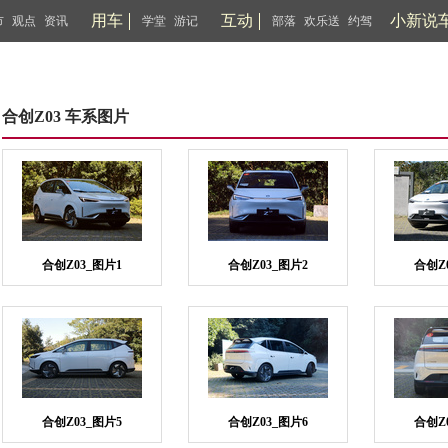
用车
互动
小新说
市
观点
资讯
学堂
游记
部落
欢乐送
约驾
合创Z03 车系图片
合创Z03_图片1
合创Z03_图片2
合创Z
合创Z03_图片5
合创Z03_图片6
合创Z