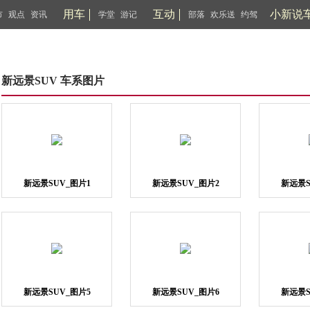
用车
互动
小新说
市
观点
资讯
学堂
游记
部落
欢乐送
约驾
新远景SUV 车系图片
新远景SUV_图片1
新远景SUV_图片2
新远景S
新远景SUV_图片5
新远景SUV_图片6
新远景S