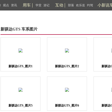
用车
互动
小新说
市
观点
资讯
学堂
游记
部落
欢乐送
约驾
新骐达GTS 车系图片
新骐达GTS_图片1
新骐达GTS_图片2
新骐达G
新骐达GTS_图片5
新骐达GTS_图片6
新骐达G