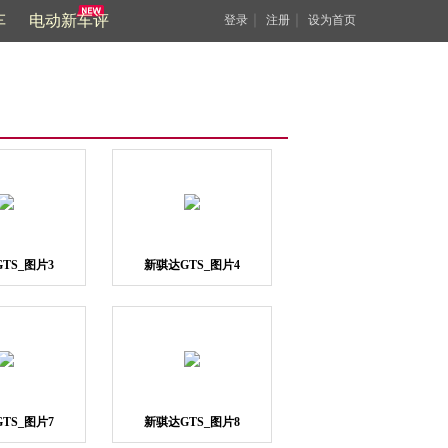
车
电动新车评
｜
｜
登录
注册
设为首页
TS_图片3
新骐达GTS_图片4
TS_图片7
新骐达GTS_图片8