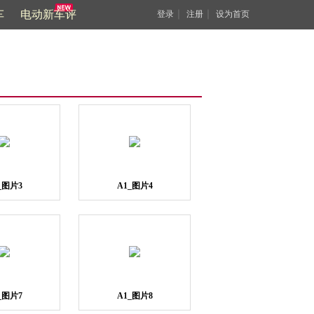
车
电动新车评
｜
｜
登录
注册
设为首页
_图片3
A1_图片4
_图片7
A1_图片8